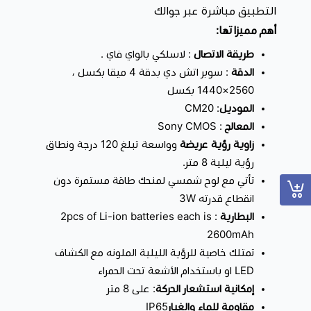
الشمسية كمصدر رئيسي للتشغيل.
التطبيق مباشرة عبر جوالك
تعمل كاميرا مراقبة لاسلكية بتقنية الذكاء الاصطناعي، التي
أهم مميزاتها:
تسمح لها بالتميز بين الإنسان و الحيوانات الأليفة و إرسال
طريقة الاتصال
: لاسلكي بالواي فاي .
إشعارات صحيحة .
الدقة
: سوبر اتش دي بدقة 4 ميقا بكسل ،
خاصية الكشف عن الحركة
: تقوم بتسجيل الفيديو فقط عندما
2560×1440 بكسل
الموديل
: CM20
يحدث تغيير في الحركة في الإطار المرئي.
المعالج
: Sony CMOS
ثنائية الصوت:
يمكنك السماع و التكلم مع الأشخاص
زاوية رؤية عريضة
وواسعة تبلغ 120 درجة ونطاق
تتميز بحجمها الصغير، أصغر من حجم الجوال.
رؤية ليلية 8 متر.
تأتي مع لوح شمسي لمنحك طاقة مستمرة دون
💡
تعليمات وإرشادات هامة لاستخدام كاميرا مراقبة لأول مرة
انقطاع قدرته 3W
»»»»»»»»»»»»»»»»»««««««««««««««««««
البطارية
: 2pcs of Li-ion batteries each is
باور بانك 10000 ملي أمبير بي دي 20 وات اسود من بيسوس
2600mAh
6953156206519
تمتلك خاصية للرؤية الليلية الملونه مع الكشاف
هو باور بانك قوي مثالي لمتابعة حياتك اليومية دون القلق حول نفاذ
LED او باستخدام الأشعة تحت الحمراء
البطارية، حيث يوفر هذا الباور ذو السعة 10000 مللي امبير سرعة
إمكانية استشعار الحركة
: على 8 متر
أهم مميزاته :
شحن تصل إلى 20 واط .
مقاومة للماء والغبار
IP65