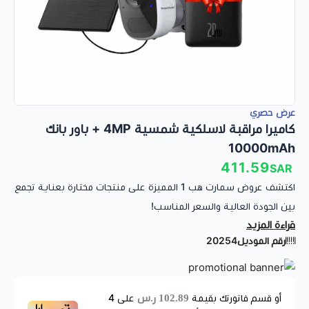
عرض حصري
كاميرا مراقبة لاسلكية شمسية 4MP + باور بانك
10000mAh
411.59
SAR
اكتشف عروض سمارت هب 1 المميزة على منتجات مختارة بعناية تجمع
بين الجودة العالية والسعر المناسب!
قراءة المزيد
استمتع الآن بفرصة رائعة لاقتناء كاميرا طاقة شمسية 4 ميقا لمراقبة
رقم الموديل
20254
ذكية وفعالة في أي وقت، مع باور بانك 10000 ملي أمبير PD بقوة
20W من Baseus لضمان طاقة مستمرة.
تسوّق الآن واستفد من الخصومات الحصرية!
لنتعرف أكثر على تفاصيل المنتجات
102.89 ر.س
أو قسم فاتورتك بقيمة
على
4