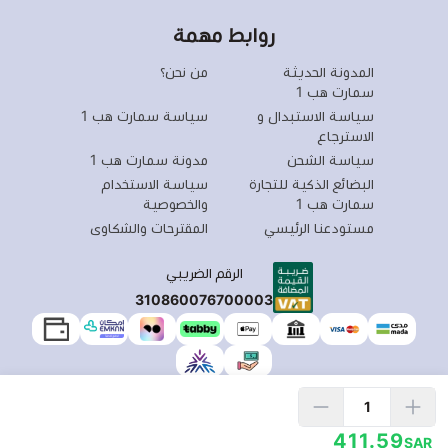
روابط مهمة
المدونة الحديثة
من نحن؟
سمارت هب 1
سياسة الاستبدال و
سياسة سمارت هب 1
الاسترجاع
سياسة الشحن
مدونة سمارت هب 1
البضائع الذكية للتجارة
سياسة الاستخدام
سمارت هب 1
والخصوصية
مستودعنا الرئيسي
المقترحات والشكاوى
الرقم الضريبي
310860076700003
الحقوق محفوظة | 2026
سمارت هبSmart Hub1
411.59
SAR