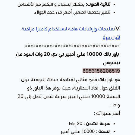
مع هدية باور بانك 10000 بأسعار تنافسية.
ثنائية الصوت:
يمكنك السماع و التكلم مع الأشخاص
تتميز بحجمها الصغير، أصغر من حجم الجوال.
💡
تعليمات وإرشادات هامة لاستخدام كاميرا مراقبة
لأول مرة
»»»»»»»»»»»»»»»»»««««««««««««««««««
باور بانك 10000 ملي أمبير بي دي 20 وات اسود من
بيسوس
6953156206519
هو باور بانك قوي مثالي لمتابعة حياتك اليومية دون
القلق حول نفاذ البطارية، حيث يوفر هذا الباور ذو
السعة 10000 مللي امبير سرعة شحن تصل إلى 20
واط .
أهم مميزاته :
سرعة الشحن :
20 واط
السعة
: 10000 مللي أمبير