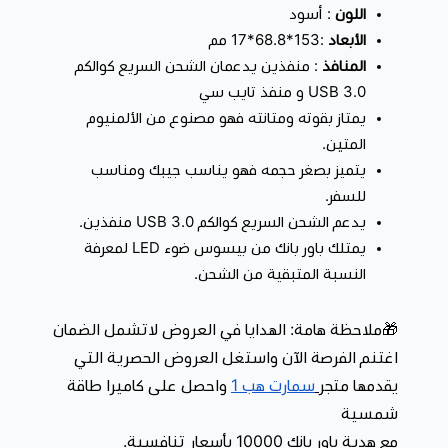
اللون
: أسود
الأبعاد
:153*68.8*17 مم
المنافذ
: منفذين يدعمان الشحن السريع كوالكم
USB 3.0 و منفذ تايب سي
يمتاز بقوته ومتانته فهو مصنوع من الألمنيوم
المتين.
يتميز بصغر حجمه فهو يناسب جيبك ومناسب
للسفر.
يدعم الشحن السريع كوالكم USB 3.0 منفذين.
يمتلك باور بانك من بيسوس ضوء LED لمعرفة
النسبة المتبقية من الشحن.
🎁
ملاحظة هامة: الهدايا في العروض لاتشمل الضمان
اغتنم الفرصة الآن واستغل العروض الحصرية التي
يقدمها متجر
سمارت هب 1
واحصل على كاميرا طاقة
شمسية
مع هدية باور بانك 10000 بأسعار تنافسية.