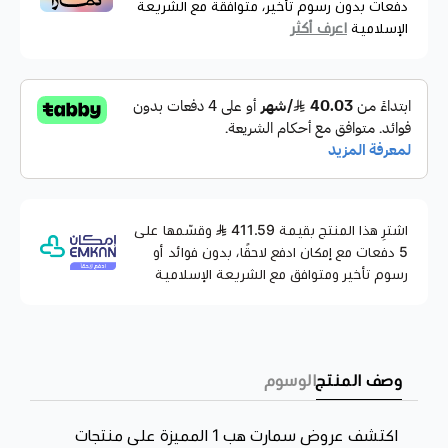
دفعات بدون رسوم تأخير، متوافقة مع الشريعة
كاميرا مراقبة شمسية لاسلكية
بدقة 4 ميقا :
اعرف أكثر
الإسلامية
713310094934
هي جهاز فعال وعملي لمراقبة المناطق الخارجية باستخدام اللوح
الشمسي كما و يمكنك مراقبة المناطق الداخلية بدون اللوح الشمسي
أهم مميزاتها:
. تعمل بتقنية الواي فاي، مما يتيح لك الاتصال اللاسلكي بالكاميرا عن
طريقة الاتصال
: لاسلكي بالواي فاي .
بُعد ومراقبة الصور والفيديوهات من خلال التطبيق مباشرة عبر جوالك
الدقة
: سوبر اتش دي بدقة 4 ميقا بكسل ، 2560×1440
بكسل
اشترِ هذا المنتج بقيمة 411.59
وقسّمها على
الموديل
: CM20
5 دفعات مع إمكان ادفع لاحقًا، بدون فوائد أو
المعالج
: Sony CMOS
رسوم تأخير ومتوافق مع الشريعة الإسلامية
زاوية رؤية عريضة
وواسعة تبلغ 120 درجة ونطاق رؤية ليلية
8 متر.
تأتي مع لوح شمسي لمنحك طاقة مستمرة دون انقطاع قدرته
وصف المنتج
الوسوم
3W
البطارية
: 2pcs of Li-ion batteries each is 2600mAh
اكتشف عروض سمارت هب 1 المميزة على منتجات