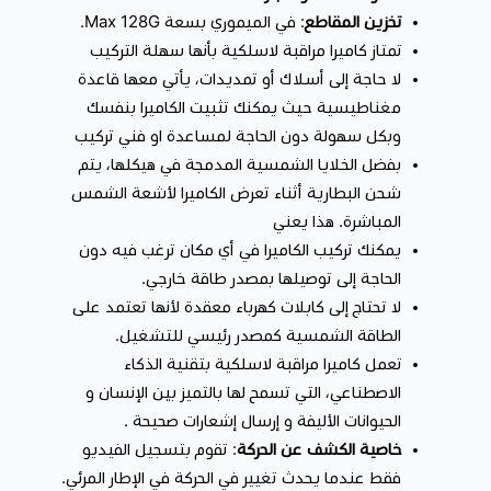
سرعة الشحن :
20 واط
تخزين المقاطع
: في الميموري بسعة Max 128G.
السعة
: 10000 مللي أمبير
تمتاز كاميرا مراقبة لاسلكية بأنها سهلة التركيب
لا حاجة إلى أسلاك أو تمديدات، يأتي معها قاعدة
اللون
: أسود
مغناطيسية حيث يمكنك تثبيت الكاميرا بنفسك
الأبعاد
:153*68.8*17 مم
وبكل سهولة دون الحاجة لمساعدة او فني تركيب
المنافذ
: منفذين يدعمان الشحن السريع كوالكم USB 3.0 و
بفضل الخلايا الشمسية المدمجة في هيكلها، يتم
منفذ تايب سي
شحن البطارية أثناء تعرض الكاميرا لأشعة الشمس
يمتاز بقوته ومتانته فهو مصنوع من الألمنيوم المتين.
المباشرة. هذا يعني
يتميز بصغر حجمه فهو يناسب جيبك ومناسب للسفر.
يمكنك تركيب الكاميرا في أي مكان ترغب فيه دون
يدعم الشحن السريع كوالكم USB 3.0 منفذين.
الحاجة إلى توصيلها بمصدر طاقة خارجي.
لا تحتاج إلى كابلات كهرباء معقدة لأنها تعتمد على
يمتلك باور بانك من بيسوس ضوء LED لمعرفة النسبة
الطاقة الشمسية كمصدر رئيسي للتشغيل.
المتبقية من الشحن.
تعمل كاميرا مراقبة لاسلكية بتقنية الذكاء
الاصطناعي، التي تسمح لها بالتميز بين الإنسان و
🎁
ملاحظة هامة: الهدايا في العروض لاتشمل الضمان
الحيوانات الأليفة و إرسال إشعارات صحيحة .
اغتنم الفرصة الآن واستغل العروض الحصرية التي يقدمها متجر
سمارت
خاصية الكشف عن الحركة
: تقوم بتسجيل الفيديو
هب 1
واحصل على كاميرا طاقة شمسية
فقط عندما يحدث تغيير في الحركة في الإطار المرئي.