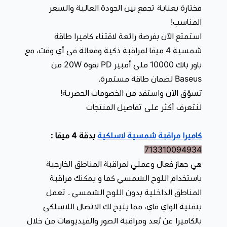
تمتلك خاصية للرؤية الليلية الملونه مع الكشاف LED او
مختارة بعناية تجمع بين الجودة العالية والسعر
باستخدام الأشعة تحت الحمراء
المناسب!
إمكانية استشعار الحركة
: على 8 متر
استمتع الآن بفرصة رائعة لاقتناء كاميرا طاقة
مقاومة للماء والغبار
IP65
شمسية 4 ميقا لمراقبة ذكية وفعالة في أي وقت، مع
تخزين المقاطع
: في الميموري بسعة Max 128G.
باور بانك 10000 ملي أمبير PD بقوة 20W من
تمتاز كاميرا مراقبة لاسلكية بأنها سهلة التركيب
Baseus لضمان طاقة مستمرة.
تسوّق الآن واستفد من الخصومات الحصرية!
لا حاجة إلى أسلاك أو تمديدات، يأتي معها قاعدة
لنتعرف أكثر على تفاصيل المنتجات
مغناطيسية حيث يمكنك تثبيت الكاميرا بنفسك وبكل سهولة
دون الحاجة لمساعدة او فني تركيب
كاميرا مراقبة شمسية لاسلكية
بدقة 4 ميقا :
بفضل الخلايا الشمسية المدمجة في هيكلها، يتم شحن
713310094934
البطارية أثناء تعرض الكاميرا لأشعة الشمس المباشرة. هذا
هي جهاز فعال وعملي لمراقبة المناطق الخارجية
يعني
باستخدام اللوح الشمسي كما و يمكنك مراقبة
يمكنك تركيب الكاميرا في أي مكان ترغب فيه دون الحاجة إلى
المناطق الداخلية بدون اللوح الشمسي . تعمل
توصيلها بمصدر طاقة خارجي.
بتقنية الواي فاي، مما يتيح لك الاتصال اللاسلكي
لا تحتاج إلى كابلات كهرباء معقدة لأنها تعتمد على الطاقة
بالكاميرا عن بُعد ومراقبة الصور والفيديوهات من خلال