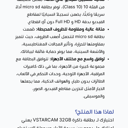
من الفئة 10 (Class 10)، توفر بطاقة micro sd أداءً
سريعًا وثابتًا، يضمن تسجيلاً انسيابيًا لمقاطع
الفيديو بدقة HD و Full HD دون أي انقطاع.
متانة عالية ومقاومة للظروف المحيطة:
صُممت
بطاقة micro sd لتتحمل أصعب الظروف، حيث تتميز
بمقاومتها للحرارة، وتأثير المجالات المغناطيسية،
والأشعة السينية، مما يوفر حماية فائقة لبياناتك.
توافق واسع مع مختلف الأجهزة:
تتوافق البطاقة مع
مجموعة كبيرة من الأجهزة، بما في ذلك كاميرات
المراقبة، الأجهزة اللوحية، وحدات التحكم في الألعاب،
الطائرات بدون طيار، والهواتف الذكية، مما يجعلها
الخيار الأمثل لتخزين مقاطع الفيديو، الصور،
والموسيقى.
لماذا هذا المنتج؟
اختيارك لـ بطاقة ذاكرة VSTARCAM 32GB يعني
امتلاك حل يجمع بين سرعة الأداء وسهولة الاستخدام،