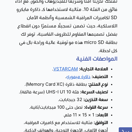
مما يضمن كفاءة عالية في التشغيل ونقل ومعالجة البيانات
تمنحك تخزينًا آمنًا وسريعًا للفيديوهات والصور، مع أداء
فائق من الفئة 10. مثالية لاستخدامها كـ ذاكرة مايكرو
وتوفير مساحة تخزين كافية على الكاميرات، الهواتف الذكية،
SD لكاميرات المراقبة الشمسية وأنظمة الأمان
والأجهزة اللوحية.
اللاسلكية، حيث تضمن تسجيلًا مستمرًا دون انقطاع
مثالية لتسجيل الفيديو عالي الدقة:
بفضل تصنيفها من الفئة
بفضل تصميمها المقاوم للظروف القاسية، توفر لك
10 (Class 10)، توفر بطاقة micro sd أداءً سريعًا وثابتًا،
بطاقة micro SD هذه موثوقية عالية وراحة بال في
يضمن تسجيلاً انسيابيًا لمقاطع الفيديو بدقة HD و Full HD
كل لحظة.
دون أي انقطاع.
المواصفات الفنية
متانة عالية ومقاومة للظروف المحيطة:
صُممت بطاقة micro
العلامة التجارية:
VSTARCAM
.
sd لتتحمل أصعب الظروف، حيث تتميز بمقاومتها للحرارة، وتأثير
التصنيف:
ذاكرة ميموري
.
المجالات المغناطيسية، والأشعة السينية، مما يوفر حماية
نوع المنتج:
بطاقة ذاكرة (Memory Card XC).
فائقة لبياناتك.
تصنيف السرعة:
فئة 10 UHS-I U1 (سرعة فائقة).
توافق واسع مع مختلف الأجهزة:
تتوافق البطاقة مع مجموعة
سعة التخزين:
32 جيجابايت.
كبيرة من الأجهزة، بما في ذلك كاميرات المراقبة، الأجهزة
سرعة القراءة:
تصل حتى 100 ميجابايت/ثانية.
الأبعاد:
‎11 × 15 × 1 ملم.
اللوحية، وحدات التحكم في الألعاب، الطائرات بدون طيار،
التوافق:
مثالية للاستخدام مع كاميرات المراقبة،
والهواتف الذكية، مما يجعلها الخيار الأمثل لتخزين مقاطع
أجهزة الألعاب، الأجهزة اللوحية، والهواتف الذكية.