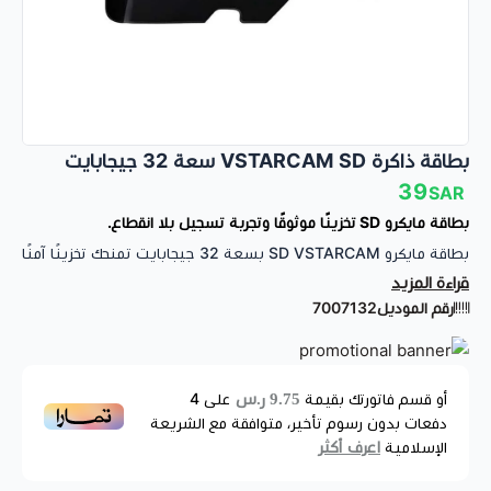
بطاقة ذاكرة VSTARCAM SD سعة 32 جيجابايت
39
SAR
بطاقة مايكرو SD تخزينًا موثوقًا وتجربة تسجيل بلا انقطاع.
بطاقة مايكرو SD VSTARCAM بسعة 32 جيجابايت تمنحك تخزينًا آمنًا
قراءة المزيد
وسريعًا للفيديوهات والصور، مع أداء فائق من الفئة 10. مثالية
رقم الموديل
7007132
المواصفات الفنية
لاستخدامها كـ ذاكرة مايكرو SD لكاميرات المراقبة الشمسية وأنظمة
العلامة التجارية:
VSTARCAM
.
الأمان اللاسلكية، حيث تضمن تسجيلًا مستمرًا دون انقطاع بفضل
التصنيف:
ذاكرة ميموري
.
تصميمها المقاوم للظروف القاسية، توفر لك بطاقة micro SD هذه
9.75 ر.س
أو قسم فاتورتك بقيمة
على
4
نوع المنتج:
بطاقة ذاكرة (Memory Card XC).
موثوقية عالية وراحة بال في كل لحظة.
دفعات بدون رسوم تأخير، متوافقة مع الشريعة
تصنيف السرعة:
فئة 10 UHS-I U1 (سرعة فائقة).
اعرف أكثر
الإسلامية
سعة التخزين:
32 جيجابايت.