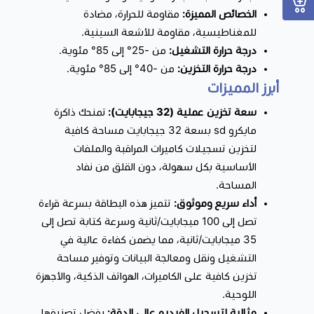
الفيديو، الصور، والموسيقى.
الخصائص المميزة:
مقاومة للحرارة، مضادة
للمغناطيسية، مقاومة للأشعة السينية.
لماذا هذا المنتج؟
درجة حرارة التشغيل:
من -25° إلى 85° مئوية.
اختيارك لـ بطاقة ذاكرة VSTARCAM 32GB يعني امتلاك حل يجمع
درجة حرارة التخزين:
من -40° إلى 85° مئوية.
بين سرعة الأداء وسهولة الاستخدام، مع قدرة استثنائية على التحكم
أبرز المميزات
في تسجيلاتك اليومية دون قلق، إضافةً إلى الجودة التي تدوم حتى في
سعة تخزين عملية (32 جيجابايت):
تمنحك ذاكرة
اجعل حياتك أسهل وملفاتك في أمان، اطلبها الآن من
أصعب الظروف. هذه البطاقة تمنحك راحة البال وتجعل حياتك الرقمية
متجر سمارت هب
مايكرو sd بسعة 32 جيجابايت مساحة كافية
1
أكثر سلاسة.
وابدأ تجربة تخزين بلا حدود.
لتخزين تسجيلات كاميرات المراقبة والملفات
الأساسية بكل سهولة، دون القلق من نفاد
المساحة.
أداء سريع وموثوق:
تتميز هذه البطاقة بسرعة قراءة
تصل إلى 100 ميجابايت/ثانية وسرعة كتابة تصل إلى
35 ميجابايت/ثانية، مما يضمن كفاءة عالية في
التشغيل ونقل ومعالجة البيانات وتوفير مساحة
تخزين كافية على الكاميرات، الهواتف الذكية، والأجهزة
اللوحية.
مثالية لتسجيل الفيديو عالي الدقة:
بفضل تصنيفها