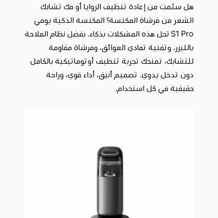
العالقة والشوائب العنيدة بسهولة من السجاد والأسطح
هل سئمت من إعادة تنظيف الزوايا أو فك تشابك
الصلبة.
الشعر من فرشاة المكنسة؟ المكنسة الذكية يوفي
S1 Pro تحل هذه المشكلات بذكاء. بفضل نظام الملاحة
بالليزر، وتقنية تفادي العوائق، وفرشاة مقاومة
للتشابك، تمنحك تجربة تنظيف أوتوماتيكية بالكامل
دون تدخل يدوي. تصميم أنيق، أداء قوي، وراحة
تعقيم يصل إلى مستوى جديد
: Eco-Clean Ozone™ تقنية
حقيقية في كل استخدام.
مبتكرة تقضي على 99.99% من البكتيريا، لتمنحك أرضيات
صحية ونظافة فائقة بمعايير تعقيم متقدمة.
رؤية ذكية تحاكي العين البشرية:
يتعرف نظام 3D
MatrixEye™ على العوائق بذكاء ويرسم خريطة دقيقة في
الوقت الفعلي، لتتنقل يوفي S1 Pro بسلاسة وكفاءة في كل
ركن من أركان منزلك.