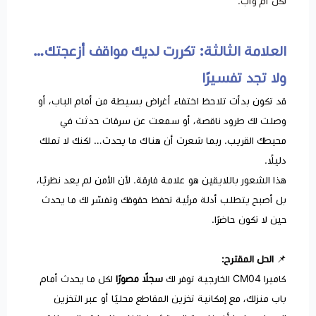
لكل أم وأب.
العلامة الثالثة: تكررت لديك مواقف أزعجتك…
ولا تجد تفسيرًا
قد تكون بدأت تلاحظ اختفاء أغراض بسيطة من أمام الباب، أو
وصلت لك طرود ناقصة، أو سمعت عن سرقات حدثت في
محيطك القريب. ربما شعرت أن هناك ما يحدث… لكنك لا تملك
دليلًا.
هذا الشعور باللايقين هو علامة فارقة. لأن الأمن لم يعد نظريًا،
بل أصبح يتطلب أدلة مرئية تحفظ حقوقك وتفسّر لك ما يحدث
حين لا تكون حاضرًا.
📌
الحل المقترح:
كاميرا CM04 الخارجية توفر لك
سجلًا مصورًا
لكل ما يحدث أمام
باب منزلك، مع إمكانية تخزين المقاطع محليًا أو عبر التخزين