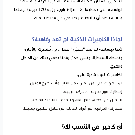
السحابي. كما أن خاصية الاستشعار الذكي للحركة والمسافة
الواسعة التي تغطيها (12 مترًا + زاوية رؤية 120 درجة) تجعلها
مثالية لرصد أي نشاط غير طبيعي في محيط شقتك.
لماذا الكاميرات الذكية لم تعد رفاهية؟
لأنها ببساطة لم تعد "تسجّل" فقط… بل تُشعرك بالأمان،
وتمنحك السيطرة، وتبني جدارًا رقميًا يحمي بيتك من الداخل
والخارج.
الكاميرات اليوم قادرة على:
الرد بصوتك على من يقترب من الباب وأنت خارج المنزل.
إخطارك فور حدوث أي حركة مريبة.
تسجيل كل لحظة، وتخزينها، والرجوع إليها عند الحاجة.
مشاركة المراقبة مع أفراد العائلة من خلال تطبيق بسيط.
أي كاميرا هي الأنسب لك؟