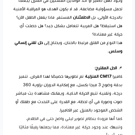
وجود طفل صغير أو أحد الوالدين المسنين في المنزل يجعلك
تحمل مسؤولية مضاعفة. قد لا يكون الهدف هو المراقبة الأمنية
بالدرجة الأولى، بل
الاطمئنان
المستمر. ماذا يفعل الطفل الآن؟
هل استيقظ؟ هل المربية تتعامل بشكل جيد؟ هل حصلت أي
حركة غير معتادة؟
هذا النوع من القلق مرتبط بالحنان، ويحتاج إلى
حل تقني إنساني
وسلس
.
📌
الحل المقترح:
كاميرا
CM17 المنزلية
تم تطويرها خصيصًا لهذا الغرض. تتميز
بدقة وضوح 3 ميجا بكسل، مع إمكانية الدوران بزاوية 360
درجة، وتقنية تتبع الحركة الذكية. ويمكنك مشاهدة بث مباشر
صوت وصورة في أي لحظة، مع القدرة على التحدث مع طفلك أو
الشخص الموجود بالمنزل عبر الكاميرا.
كما أنها مزودة بنظام تصوير ليلي واضح حتى في الظلام،
وتنبهك عند وجود حركة غير معتادة، مما يجعلها رفيقًا مثاليًا