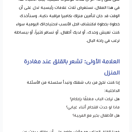
في هذا المقال، نستعرض ثلاث علامات رئيسية تدل على أن
الوقت قد حان لتأمين منزلك بكاميرا مراقبة ذكية. وسنأخذك
خطوة بخطوة لاكتشاف الحل الأنسب لاحتياجاتك اليومية سواء
كنت تعيش وحدك، أو لديك أطفال، أو تسافر كثيراً، أو ببساطة
ترغب في راحة البال.
العلامة الأولى: تشعر بالقلق عند مغادرة
المنزل
إذا كنت تخرج من باب شقتك وتبدأ سلسلة من الأسئلة
الداخلية:
هل تركت الباب مغلقًا بإحكام؟
ماذا لو حدث اقتحام أثناء غيابي؟
هل الأطفال بخير مع المربية؟
فهذا القلق المتكرر هو مؤشر واضح على أن عقلك يبحث عن