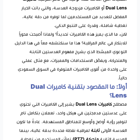
Dual Lens
أو الكاميرات مزدوجة العدسة، والتي باتت الخيار
المفضل للعديد من المستخدمين لما توفره من دقة عالية،
تغطية شاملة، وقدرة على التتبع الذكي.
لكن، ما الذي يميز هذه الكاميرات تحديداً؟ ولماذا أصبحت محوراً
للابتكار في عالم المراقبة؟ هذا ما سنكتشفه معاً في هذا الدليل
التوعوي المبسّط الذي يشرح مفهوم العدستين الثابتة
والمتحركة، ويفصّل الاستخدامات والمميزات، مع مثال عملي
على واحدة من أقوى الكاميرات المتوفرة في السوق السعودي
حالياً.
أولاً: ما المقصود بتقنية كاميرات Dual
Lens؟
مصطلح
كاميرات Dual Lens
يشير إلى الكاميرات التي تحتوي
على عدستين مدمجتين في هيكل واحد، تعملان بتكامل تام
لتوفير رؤية أوضح وأوسع للمناطق المستهدفة. عادةً ما تكون
العدسة الأولى
ثابتة
لمراقبة نقطة محددة بدقة عالية، بينما
العدسة الثانية
متحركة (PTZ)
تمكّن المستخدم من تغطية