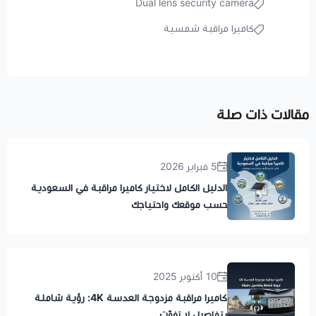
Dual lens security camera
كاميرا مراقبة شمسية
مقالات ذات صلة
5 فبراير 2026
الدليل الكامل لاختيار كاميرا مراقبة في السعودية
حسب موقعك واحتياجك
10 أكتوبر 2025
كاميرا مراقبة مزدوجة العدسة 4K: رؤية شاملة
بتفاصيل لا تفوّت