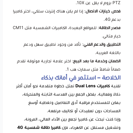
PTZ بزوم لا يقل عن 10X.
فحص خيارات الاتصال
: إذا لم يكن هناك إنترنت سلكي، اختر كاميرا
بدعم 4G.
مصدر الطاقة
: للمواقع البعيدة، الكاميرات الشمسية مثل CM11
خيار مثالي.
التطبيق والدعم الفني
: تأكد من وجود تطبيق سهل ودعم
باللغة العربية.
الضمان وخدمة ما بعد البيع
: اختر علامة تجارية موثوقة تقدم
ضماناً شاملاً مثل سمارت هب 1.
الخلاصة – استثمر في أمانك بذكاء
تقنية
كاميرات Dual Lens
تمثل خطوة متقدمة نحو أمان أكثر
ذكاءً وفعالية. بفضل الجمع بين العدسة الثابتة والمتحركة،
يمكن للمستخدم مراقبة أدق التفاصيل وتغطية أوسع
المساحات دون تعقيدات أو تكاليف مرتفعة.
وإذا كنت تبحث عن كاميرا تجمع بين الأداء العالي، المرونة،
وتشغيل مستقل عن الكهرباء، فإن
كاميرا طاقة شمسية 4G