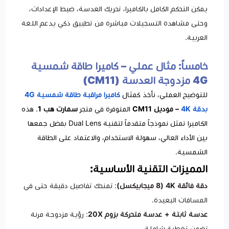
يمكن التحكم الكامل بالكاميرا، تحريك العدسة، ضبط الإعدادات،
وحتى مشاهدة التسجيلات مباشرة من تطبيق ذكي يدعم اللغة
العربية.
خامساً: مثال عملي – كاميرا طاقة شمسية
4G مزدوجة العدسة (CM11)
للتوضيح العملي، نأخذ كمثال
كاميرا مراقبة طاقة شمسية 4G
بدقة 4K
– موديل CM11
المتوفرة في متجر
سمارت هب 1
. هذه
الكاميرا تمثل نموذجاً متقدماً لتقنية Dual Lens بفضل جمعها
بين الأداء العالي، سهولة الاستخدام، والاعتماد على الطاقة
الشمسية.
المميزات التقنية الأساسية:
دقة فائقة 4K (8 ميجابيكسل)
: تمنحك تفاصيل دقيقة حتى في
المسافات البعيدة.
عدسة ثابتة + عدسة متحركة بزوم 20X
: رؤية مزدوجة مرنة
تضمن تغطية شاملة.