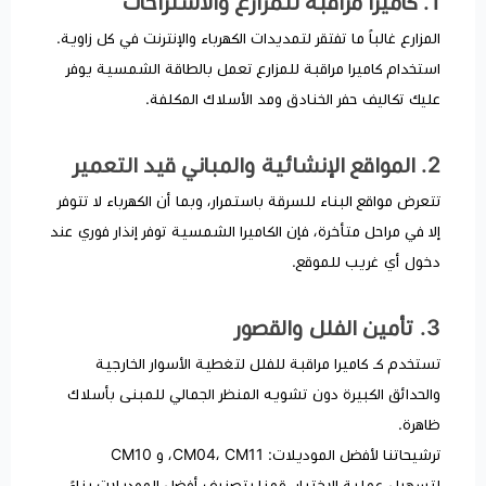
1. كاميرا مراقبة للمزارع والاستراحات
المزارع غالباً ما تفتقر لتمديدات الكهرباء والإنترنت في كل زاوية.
استخدام كاميرا مراقبة للمزارع تعمل بالطاقة الشمسية يوفر
عليك تكاليف حفر الخنادق ومد الأسلاك المكلفة.
2. المواقع الإنشائية والمباني قيد التعمير
تتعرض مواقع البناء للسرقة باستمرار، وبما أن الكهرباء لا تتوفر
إلا في مراحل متأخرة، فإن الكاميرا الشمسية توفر إنذار فوري عند
دخول أي غريب للموقع.
3. تأمين الفلل والقصور
تستخدم كـ كاميرا مراقبة للفلل لتغطية الأسوار الخارجية
والحدائق الكبيرة دون تشويه المنظر الجمالي للمبنى بأسلاك
ظاهرة.
ترشيحاتنا لأفضل الموديلات: CM04، CM11، و CM10
لتسهيل عملية الاختيار، قمنا بتصنيف أفضل الموديلات بناءً