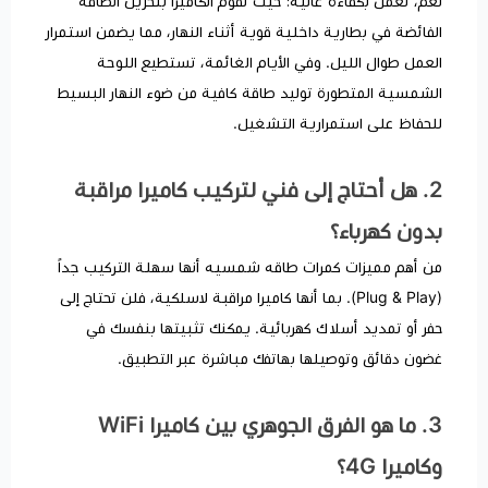
نعم، تعمل بكفاءة عالية؛ حيث تقوم الكاميرا بتخزين الطاقة
الفائضة في بطارية داخلية قوية أثناء النهار، مما يضمن استمرار
العمل طوال الليل. وفي الأيام الغائمة، تستطيع اللوحة
الشمسية المتطورة توليد طاقة كافية من ضوء النهار البسيط
للحفاظ على استمرارية التشغيل.
​2. هل أحتاج إلى فني لتركيب كاميرا مراقبة
بدون كهرباء؟
من أهم مميزات كمرات طاقه شمسيه أنها سهلة التركيب جداً
(Plug & Play). بما أنها كاميرا مراقبة لاسلكية، فلن تحتاج إلى
حفر أو تمديد أسلاك كهربائية. يمكنك تثبيتها بنفسك في
غضون دقائق وتوصيلها بهاتفك مباشرة عبر التطبيق.
​3. ما هو الفرق الجوهري بين كاميرا WiFi
وكاميرا 4G؟