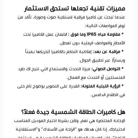
مميزات تقنية تجعلها تستحق الاستثمار
عندما تبحث عن كاميرا مراقبة لاسلكية صوت وصورة، تأكد من
توفر المواصفات التالية:
*
مقاومة مياه IP65 وما فوق : ل
ضمان عمل الكاميرا تحت
الأمطار والعواصف الرملية دون تعطل.
*
مراقبة عن بعد:
إمكانية التحكم بالكاميرا (تحريكها يميناً
ويساراً) عبر تطبيق الجوال.
*
التواصل الصوتي:
ميزة التحدث والاستماع التي تتيح لك طرد
المتسللين أو التحدث مع العمال.
*
الرؤية الليلية الملونة:
القدرة على التصوير بوضوح تام حتى
في الظلام الدامس.
هل كاميرات الطاقة الشمسية جيدة فعلاً؟
الإجابة المختصرة هي نعم، ولكن بشرط اختيار الموديل المناسب
لاحتياجك. إذا كان هدفك هو "الراحة من الأسلاك" و"الاستقلالية
التامة"، فإن كاميرات المراقبة بالطاقة الشمسية هي استثمار