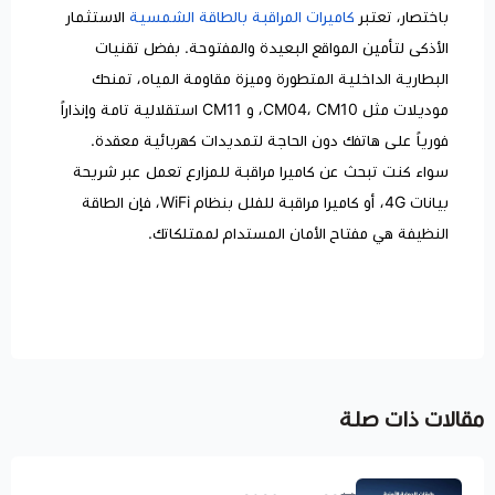
​باختصار، تعتبر
كاميرات المراقبة بالطاقة الشمسية
الاستثمار
الأذكى لتأمين المواقع البعيدة والمفتوحة. بفضل تقنيات
البطارية الداخلية المتطورة وميزة مقاومة المياه، تمنحك
موديلات مثل CM04، CM10، و CM11 استقلالية تامة وإنذاراً
فورياً على هاتفك دون الحاجة لتمديدات كهربائية معقدة.
​سواء كنت تبحث عن كاميرا مراقبة للمزارع تعمل عبر شريحة
بيانات 4G، أو كاميرا مراقبة للفلل بنظام WiFi، فإن الطاقة
النظيفة هي مفتاح الأمان المستدام لممتلكاتك.
مقالات ذات صلة