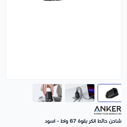
شاحن حائط انكر بقوة 67 واط - اسود