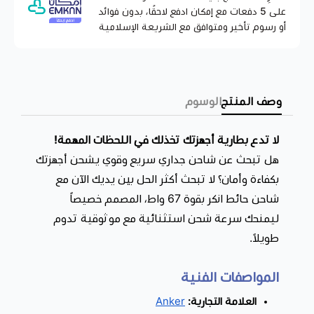
على 5 دفعات مع إمكان ادفع لاحقًا، بدون فوائد
مميزات شاحن حائط انكر
أو رسوم تأخير ومتوافق مع الشريعة الإسلامية
شحن فائق السرعة :
يمنحك هذا الشاحن الجداري قوة عالية مع
تقنية الشحن السريع بقدرة 67 واط ، ليشحن هواتفك وأجهزتك
اللوحية وحتى أجهزة اللابتوب بكفاءة مثالية. حيث يستطيع
وصف المنتج
الوسوم
شحن MacBook Pro 13 بوصة (M1) من 0% حتى 50% خلال
46 دقيقة فقط، ليضمن لك طاقة فورية في الأوقات التي
لا تدع بطارية أجهزتك تخذلك في اللحظات المهمة!
تحتاجها.
هل تبحث عن شاحن جداري سريع وقوي يشحن أجهزتك
شحن 3 أجهزة معاً:
لا حاجة لعدة شواحن، اشحن هاتفك، جهازك
بكفاءة وأمان؟ لا تبحث أكثر
الحل بين يديك الآن مع
اللوحي، ولابتوبك في نفس الوقت.
شاحن حائط انكر بقوة 67 واط، المصمم خصيصاً
توافق شامل مع أحدث الأجهزة:
يتوافق مع مجموعة واسعة
ليمنحك سرعة شحن استثنائية مع موثوقية تدوم
من الأجهزة كالهواتف الذكية و الأجهزة اللوحية و اللابتوب
طويلاً.
وبفضل دعم معيار PPS، ستستمتع بشحن أسرع وأكثر أماناً
لأجهزة Galaxy و MacBook.
المواصفات الفنية
تصميم مدمج وسهل الحمل:
مثالي للسفر والتنقل، يدخل
العلامة التجارية:
Anker