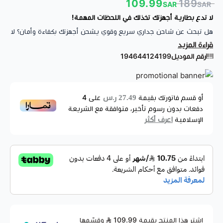
109.99
189
SAR
SAR
لا تدع بطارية أجهزتك تخذلك في اللحظات المهمة!
هل تبحث عن شاحن جداري سريع وقوي يشحن أجهزتك بكفاءة وأمان؟ لا
قراءة المزيد
تبحث أكثر
الحل بين يديك الآن مع شاحن حائط انكر بقوة 67 واط،
رقم الموديل
194644124199
المصمم خصيصاً ليمنحك سرعة شحن استثنائية مع موثوقية تدوم
المواصفات الفنية
طويلاً.
العلامة التجارية:
Anker
27.49 ر.س
أو قسم فاتورتك بقيمة
على
4
التصنيف :
افياش وشواحن جدارية
دفعات بدون رسوم تأخير، متوافقة مع الشريعة
الموديل:
336
اعرف أكثر
الإسلامية
القوة الكهربائية:
67 واط
عدد المنافذ:
3 منافذ شحن ذكية
اللون:
أسود
الضمان:
سنتين
اشترِ هذا المنتج بقيمة 109.99
وقسّمها