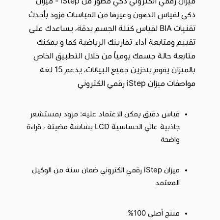
ميزان رقمي الكتروني ذكي مطور من iStep - ميزان
ذكي لقياس الدهون وغيرها من القياسات مزود بأحدث
مميزات ميزان iStep رقمي الكتروني
:
تقنيات BIA لقياس كتلة الجسم بدقة، يساعدك على
يتيح ميزان iStep رقمي الكتروني لك 15 لغة أجنبية: الصينية ،
تقييم ومتابعة أداء تمارينك الرياضية كما و يمكنك
الإنجليزية ، العربية ، الإسبانية ، الإيطالية ، الفرنسية ، الألمانية ،
متابعة حالة جسمك يومياً من خلال التطبيق الخاص
الهولندية ، الروسية ، اليابانية ، البرتغالية.
بالميزان يقوم بتخزين جميع البيانات، يدعم 15 لغة
يدعم iStep ميزان ذكي العديد من عمليات الاقتران بالأجهزة،
مواصفات ميزان iStep رقمي الكتروني
مما يعني عدم الحاجة للاتصال وقطع الاتصال عند تغيير
المستخدمين.
قياس دقيق يمكن الاعتماد عليه: مزود بمستشعر
قراءات سريعة ودقيقة: مزود بأربعة مستشعرات لقياس الوزن
جاذبية عالي الحساسية LCD بشاشة مضيئة ، قراءة
بشكل دقيق عالية الحساسية، يتيح لك قياس الاشياء الصغيرة
واضحة
التي تبداء من 100 جرام، يقوم بالمعايرة تلقائيًا لكل شخص،
مما يسمح لك بإدارة حسابات العديد من الأشخاص حتى في
ميزان iStep رقمي الكتروني ضمان سنة من الوكيل
منزلك أو مكتبك أو صالة الألعاب الرياضية من أجل إعداد أهداف
المعتمد
فردية أو ضمن فريق.
حافظ على صحتك وتركيزك: بمجرد أن تقف على ميزان iStep
منتج أصلي 100%