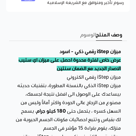
رسوم تأخير ومتوافق مع الشريعة الإسلامية
ميزان iStep رقمي الكتروني صغير الحجم: تصميمه نحيف وخفيف
الوزن وصغير الحجم يجعل ميزان الطعام هذا سهل الحمل
والتخزين ، مما يوفر مساحة لبقية أساسيات مطبخك
وصف المنتج
الوسوم
سهل التنظيف: يستخدم
ميزان ذكي iStep
الرقمي منصة أنيقة
وتقنية سهولة التنظيف والصيانة.
ميزان iStep رقمي ذكي - اسود
من اهم مميزات هذا الميزان يدعم iStep العديد من عمليات
عرض خاص لفترة محدوة احصل على ميزان اي ستيب
الاقتران بالأجهزة الذكية، مما يعني عدم الحاجة للاتصال وقطع
الاصدار الجديد مع الضمان سنتين
الاتصال عند تغيير المستخدمين.
ميزان iStep رقمي الكتروني
ميزان iStep الذكي بالنسخة المطورة، بتقنيات حديثه
يدعم اكبر عدد من المستخدمين حتى 99 مستخدم وببيانات
بيساعدك على الوصول الى افضل نتيجة لجسمك،
مستقلة ومفصلة
، مفيد جداً عندما يعرف كل عضو قياسات
مصنوع من الزجاج عالي الجودة واكثر أماناً وليس من
الجسم الخاصة به ويعرف تحديدًا ما الذي يجب أن يعمل عليه
السهل كسره ، يتحمل حتى
180 كيلو جرام
، يسمح
للمحافظة على نظامة الغذائي والصحي، يمكن للعائلة مشاركة
لك بقياس وتتبع احصائيات مكونات الجسم الحيوية من
ميزان واحد فقط!
منزلك، يقوم بقراءة 15 مؤشر في الجسم
تطبيق يدعم جميع الاجهزة : ايفون اندرويد