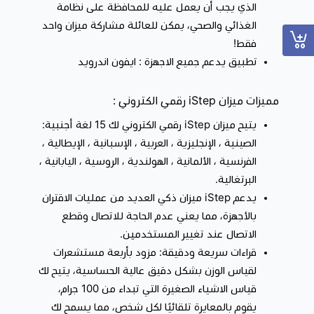
الذي يجب أن يعمل عليه للمحافظة على نظامة
الجسم ، دهون الجسم ، وزن الجسم ، كتلة العظام ، الماء الجسم
الغذائي والصحي، يمكن للعائلة مشاركة ميزان واحد
، كتلة العضلات ،مؤشر كتلة الجسم، الدهون الحشوية تحت
فقط!
الجلد، معدل الأيض الأساسي ، مستوى السمنة، وزن الجسم
تطبيق يدعم جميع الاجهزة : ايفون اندرويد
خالي من الدهون، البروتين، الوزن القياسي . BMR . معدل
ضربات القلب .
مميزات ميزان iStep رقمي الكتروني
:
ميزان iStep الذكي بالنسخة المطورة، بتقنيات حديثه بيساعدك على
يتيح ميزان iStep رقمي الكتروني لك 15 لغة أجنبية:
الوصول الى افضل نتيجة لجسمك،
الصينية ، الإنجليزية ، العربية ، الإسبانية ، الإيطالية ،
الفرنسية ، الألمانية ، الهولندية ، الروسية ، اليابانية ،
البرتغالية.
يدعم iStep ميزان ذكي العديد من عمليات الاقتران
بالأجهزة، مما يعني عدم الحاجة للاتصال وقطع
الاتصال عند تغيير المستخدمين.
قراءات سريعة ودقيقة: مزود بأربعة مستشعرات
لقياس الوزن بشكل دقيق عالية الحساسية، يتيح لك
قياس الاشياء الصغيرة التي تبداء من 100 جرام،
يقوم بالمعايرة تلقائيًا لكل شخص، مما يسمح لك