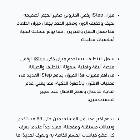
رقمي الكتروني الذي يتحمل وزن حتى 180 كغم، سوف تحصل
على تحليل كامل لصحتك ولياقتك وهو أمر هام لإدارة خطط
ميزان iStep رقمي الكتروني صغير الحجم: تصميمه
النظام الغذائي وتنظيم التمارين الرياضية واكتساب الوزن أو
نحيف وخفيف الوزن وصغير الحجم يجعل ميزان الطعام
هذا سهل الحمل والتخزين ، مما يوفر مساحة لبقية
فقدان الوزن بأمان أو حتى تغيير عاداتك، كما يمكنك مراقبة
أساسيات مطبخك
صحة طفلك بشكل منتظم ومراقبة نموه.
تزامن مع تطبيقات اللياقة البدنية: ميزان iStep رقمي الكتروني
سهل التنظيف: يستخدم
ميزان ذكي iStep
الرقمي
مصمم لتسجيل وعرض تحليل تكوين الجسم وتغيرات الوزن،
منصة أنيقة وتقنية سهولة التنظيف والصيانة.
ومزامنة البيانات مع هاتفك الذكي لتتابع أهدافك فيما يخص
من اهم مميزات هذا الميزان يدعم iStep العديد من
حالتك الصحية ووزنك بدقة وراحة وموثوقية. يمكن أيضًا توصيل
عمليات الاقتران بالأجهزة الذكية، مما يعني عدم
ميزان قياس نسبة الدهون بهاتفك الذكي بنظام اي او اس أو
الحاجة للاتصال وقطع الاتصال عند تغيير
اندرويد من خلال بلوتوث 4.0. تطبيق مجاني يزامن البيانات مع
المستخدمين.
ابل هيلث وفيتبيت.
يسمح لك التطبيق بمشاهدة التقدم وحفظ التغيرات بشكل
يدعم اكبر عدد من المستخدمين حتى 99 مستخدم
يومي ، أسبوعي ، شهري ، سنوي .
وببيانات مستقلة ومفصلة
، مفيد جداً عندما يعرف
تحليل كامل للجسم: 15 مؤشر لتحليل بيانات الجسم، نوع
كل عضو قياسات الجسم الخاصة به ويعرف تحديدًا ما