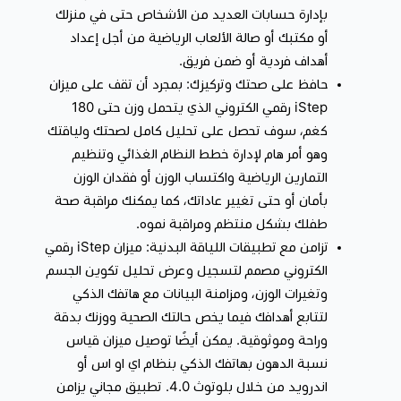
بإدارة حسابات العديد من الأشخاص حتى في منزلك
أو مكتبك أو صالة الألعاب الرياضية من أجل إعداد
يسمح لك التطبيق بمشاهدة التقدم وحفظ التغيرات بشكل
أهداف فردية أو ضمن فريق.
يومي ، أسبوعي ، شهري ، سنوي .
حافظ على صحتك وتركيزك: بمجرد أن تقف على ميزان
iStep رقمي الكتروني الذي يتحمل وزن حتى 180
كغم، سوف تحصل على تحليل كامل لصحتك ولياقتك
وهو أمر هام لإدارة خطط النظام الغذائي وتنظيم
التمارين الرياضية واكتساب الوزن أو فقدان الوزن
بأمان أو حتى تغيير عاداتك، كما يمكنك مراقبة صحة
طفلك بشكل منتظم ومراقبة نموه.
تزامن مع تطبيقات اللياقة البدنية: ميزان iStep رقمي
الكتروني مصمم لتسجيل وعرض تحليل تكوين الجسم
وتغيرات الوزن، ومزامنة البيانات مع هاتفك الذكي
لتتابع أهدافك فيما يخص حالتك الصحية ووزنك بدقة
وراحة وموثوقية. يمكن أيضًا توصيل ميزان قياس
نسبة الدهون بهاتفك الذكي بنظام اي او اس أو
اندرويد من خلال بلوتوث 4.0. تطبيق مجاني يزامن