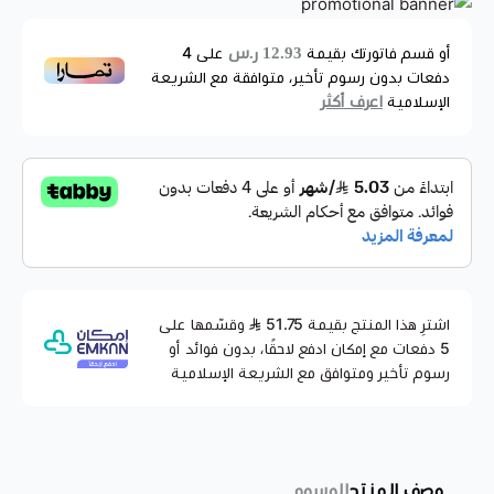
موقد للتعبئة ومقاومة للريح
12.93 ر.س
أو قسم فاتورتك بقيمة
على
4
إشعال ذاتي
دفعات بدون رسوم تأخير، متوافقة مع الشريعة
عزيزي العميل بخصوص هذا المنتج انتهت الكميه من مخزون المتجر لكن
اعرف أكثر
الإسلامية
متوفره ضمن منتجاتنا في امازون.. بامكانك طلبه من خلال الرابط:
https://www.amazon.sa/dp/B08QJJHDJL?
language=ar_AE&ref=myi_title_dp
اشترِ هذا المنتج بقيمة 51.75
وقسّمها على
5 دفعات مع إمكان ادفع لاحقًا، بدون فوائد أو
رسوم تأخير ومتوافق مع الشريعة الإسلامية
وصف المنتج
الوسوم