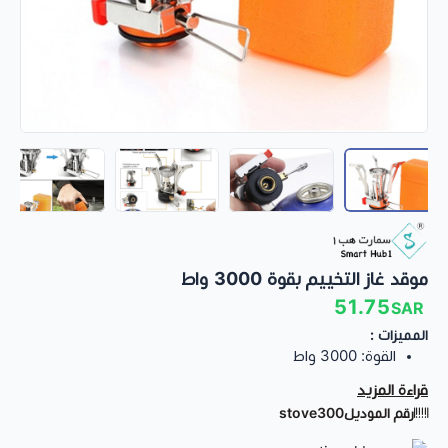
موقد غاز التخييم بقوة 3000 واط
51.75
SAR
المميزات :
القوة: 3000 واط
الالومنيوم، الستانلس ستيل
قراءة المزيد
رقم الموديل
stove300
صغيرة الحجم وخفيفة الوزن
صديقة للبيئة وآمنة