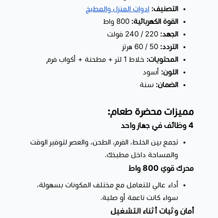
مناسبة للعائلة.
التصنيف:
ادوات المنزل والمطبخ
القوة الكهربائية:
800 واط
لماذا تختارين محضرة طعام؟
الجهد:
220 / 240 فولت
لأنها توفر لك
القوة، التعدد، والراحة
في جهاز واحد.
التردد:
50 / 60 هرتز
بدلاً من شراء عدة أدوات، تمنحك هذه
محضرة طعام متعددة
المحتويات:
خلاط 1 لتر + مطحنة + أكواب فرم
الاستخدامات
كل ما تحتاجينه لتحضير وصفاتك بسهولة واحترافية.
اللون:
أسود
الضمان:
سنة
احصلي الآن على
محضرة طعام 4 في 1 متعددة الاستخدامات
من متجر
مميزات محضرة طعام:
سمارت هب 1
، واستمتعي بتجربة طهي أسرع وأسهل كل يوم.
4 وظائف في جهاز واحد
تجمع بين الخلط، الفرم، الطحن، والعصر لتوفير الوقت
والمساحة داخل مطبخك.
محرك قوي 800 واط
أداء عالي للتعامل مع مختلف المكونات بسهولة،
سواء كانت ناعمة أو صلبة.
أمان وثبات أثناء التشغيل