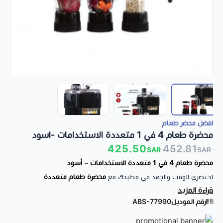
افضل محضر طعام
محضرة طعام 4 في 1 متعددة الاستخدامات -اسود
425.50
452.81
SAR
SAR
محضرة طعام 4 في 1 متعددة الاستخدامات – أسود
اختصري الوقت والجهد في مطبخك مع
محضرة طعام متعددة
قراءة المزيد
الاستخدامات 4 في 1
التي تمنحك كل ما تحتاجينه في جهاز واحد عملي
رقم الموديل
ABS-77990
وأنيق.
إذا كنتِ تبحثين عن
محضرة طعام
تغنيك عن استخدام عدة أجهزة، فهذا
المنتج هو الحل المثالي لتحضير العصائر، فرم الخضروات، طحن المكونات،