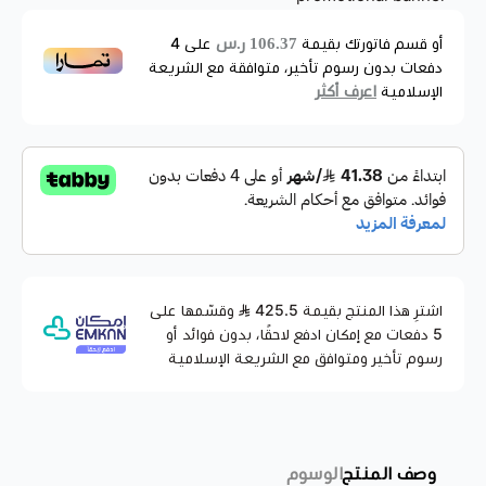
وحتى إعداد وصفاتك اليومية بسهولة وسرعة.
بفضل تصميمها العصري باللون الأسود ومحركها القوي، تجمع هذه
106.37 ر.س
أو قسم فاتورتك بقيمة
على
4
المحضرة بين الأداء العالي وسهولة الاستخدام لتناسب احتياجاتك
دفعات بدون رسوم تأخير، متوافقة مع الشريعة
اليومية.
اعرف أكثر
الإسلامية
مواصفات محضرة طعام:
اسم المنتج:
محضرة طعام 4 في 1 متعددة الاستخدامات
-اسود
التصنيف:
ادوات المنزل والمطبخ
القوة الكهربائية:
800 واط
الجهد:
220 / 240 فولت
التردد:
50 / 60 هرتز
اشترِ هذا المنتج بقيمة 425.5
وقسّمها على
المحتويات:
خلاط 1 لتر + مطحنة + أكواب فرم
5 دفعات مع إمكان ادفع لاحقًا، بدون فوائد أو
رسوم تأخير ومتوافق مع الشريعة الإسلامية
اللون:
أسود
الضمان:
سنة
مميزات محضرة طعام:
وصف المنتج
الوسوم