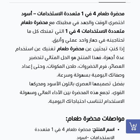
4 وظائف في جهاز واحد
تجمع بين الخلط، الفرم، الطحن، والعصر لتوفير الوقت والمساحة
محضرة طعام 4 في 1 متعددة الاستخدامات – أسود
داخل مطبخك.
اختصري الوقت والجهد في مطبخك مع
محضرة طعام
محرك قوي 800 واط
متعددة الاستخدامات 4 في 1
التي تمنحك كل ما
أداء عالي للتعامل مع مختلف المكونات بسهولة، سواء كانت
تحتاجينه في جهاز واحد عملي وأنيق.
ناعمة أو صلبة.
إذا كنتِ تبحثين عن
محضرة طعام
تغنيك عن استخدام
أمان وثبات أثناء التشغيل
مزودة بقاعدة ثابتة وأقدام مانعة للانزلاق لضمان استخدام
عدة أجهزة، فهذا المنتج هو الحل المثالي لتحضير
العصائر، فرم الخضروات، طحن المكونات، وحتى إعداد
آمن ومستقر.
وصفاتك اليومية بسهولة وسرعة.
نظام حماية من الحرارة
تحافظ على كفاءة الجهاز وتمنع ارتفاع الحرارة أثناء الاستخدام
بفضل تصميمها العصري باللون الأسود ومحركها
المكثف.
القوي، تجمع هذه المحضرة بين الأداء العالي وسهولة
سهلة الاستخدام والتنظيف
الاستخدام لتناسب احتياجاتك اليومية.
تصميم عملي يتيح فك وتركيب الأجزاء بسهولة لتنظيف سريع
بعد كل استخدام.
مواصفات محضرة طعام:
سعة مناسبة للاستخدام اليومي
اسم المنتج:
محضرة طعام 4 في 1 متعددة
خلاط بسعة 1 لتر مثالي لتحضير العصائر والوجبات بكميات
الاستخدامات -اسود