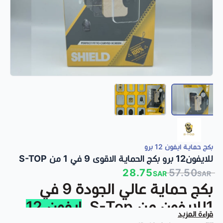
بكج حماية ايفون 12 برو
للايفون12 برو بكج الحماية الاقوى 9 في 1 من S-TOP
28.75
57.50
SAR
SAR
بكج حماية عالي الجودة 9 في
1للايفون من S-Top،
ايفون 12
قراءة المزيد