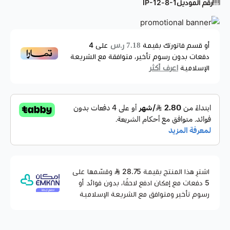
برو
رقم الموديل
8-1-IP-12
المميزات:
مقاومة عالية ضد الخدوش والاحتكاك والصدمات
سهولة وسرعة الاستجابة عند لمس الشاشة والتصفح
7.18 ر.س
أو قسم فاتورتك بقيمة
على
4
دفعات بدون رسوم تأخير، متوافقة مع الشريعة
وضوح الشاشة بدقة عالية
اعرف أكثر
الإسلامية
مقاوم للصدمات وضد الكسر بقوة المطرقة
حماية متكاملة للكاميرا
يتميز بحماية من الصدمات وبتقنية اظهار اللون الاصلي للجهاز
ادوات للتثبيت والتركيب
مقاوم للاشعاع الصادر من الجهاز
اشترِ هذا المنتج بقيمة 28.75
وقسّمها على
5 دفعات مع إمكان ادفع لاحقًا، بدون فوائد أو
رسوم تأخير ومتوافق مع الشريعة الإسلامية