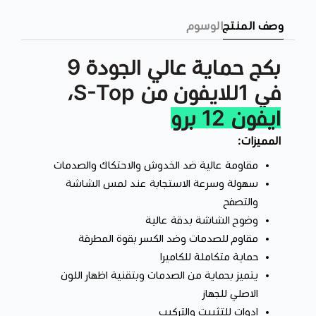
وصف المنتج
الوسوم
بكج حماية عالي الجودة 9
في 1للايفون من S-Top،
ايفون 12 برو
محتويات البكج:
المميزات:
غطاء حراري خلفي
غطاء حراري امامي
مقاومة عالية ضد الخدوش والاحتكاك والصدمات
سهولة وسرعة الاستجابة عند لمس الشاشة
غطاء حماية كاميرا
والتصفح
غطاء حماية كلي
وضوح الشاشة بدقة عالية
حامل اغراض
مقاوم للصدمات وضد الكسر بقوة المطرقة
قطعة مغناطيس
حماية متكاملة للكاميرا
ستاند مغناطيس
يتميز بحماية من الصدمات وبتقنية اظهار اللون
قفاز ألعاب
الاصلي للجهاز
سيراميك مطفي
ادوات للتثبيت والتركيب