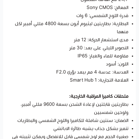
المعالج: Sony CMOS
قدرة اللوح الشمسي: 6 وات
البطارية: بطاريتين ليثيوم أيون بسعة 4800 مللي أمبير لكل
منهما
مدى استشعار الحركة: 12 متر
التصوير الليلي على بعد: 30 متر
مقاومة للماء والغبار: IP65
اللون: أسود
العدسة: عدسة 4 مم ببعد بؤري F2.0
العلامة التجارية: Smart Hub 1
ملحقات كاميرا المراقبة الخارجية:
بطاريتين قابلتين لإعادة الشحن بسعة 9600 مللي أمبير،
ولوحين شمسيين
الضمان: سنتين شاملة للكاميرا واللوح الشمسي والبطاريات
تتميز بشكل جذاب يشبه طائرة الاباتشي
صغيرة الحجم مع لوح شمسي قابل للانفصال ويمكن تثبيته في