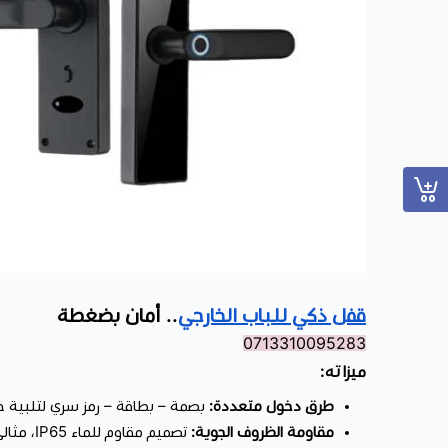
قفل ذكي للباب الخارجي
.. أمان بضغطة
0713310095283
ميزاته:
طرق دخول متعددة:
بصمة – بطاقة – رمز سري لتلبية ج
مقاومة الظروف الجوية:
تصميم مقاوم للماء IP65، مثالي للأبواب الخارجية.