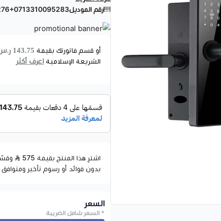
رقم الموديل
276+0713310095283
مطلقة. قل وداعاً للمفاتيح التقليدية، 
أفضل الحلول الذكية: مقبض باب بالبصم
قفل باب داخلي ذكي
.. أمان 
سلسة وآمنة.
143.75 ر.س
أو قسم فاتورتك بقيمة
0713310095276
اعرف أكثر
الشريعة الإسلامية
ميزاته:
طرق الفتح المتعددة:
بصمة الإصب
سهولة التركيب:
يمكن تثبيت مقب
وداعًا للمفاتيح التقليدية:
استمتع
فتح سريع وآمن:
تقنية بصمة الإص
إدارة مرنة:
تخصيص رموز مرور لكل 
متانة عالية:
تصميم قوي يضمن لك
اشترِ هذا المنتج بقيمة 575
بدون فوائد أو رسوم تأخير ومتوافق 
السعر
* السعر شامل الضريبة