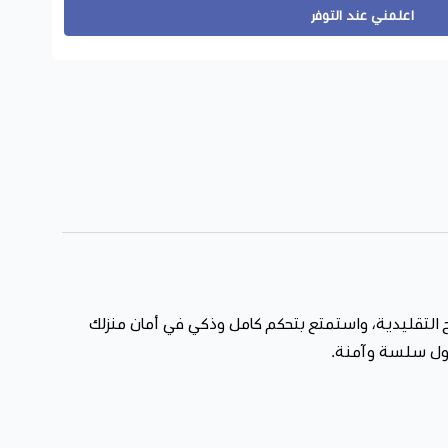
مان بضغطة
اعلمني عند التوفر
قة – رمز سري لتلبية جميع احتياجاتك.
IP65، مثالي للأبواب الخارجية.
زوار أو العاملين بسهولة.
يع بضغطة واحدة فقط.
لخارجي، أنت لا تحمي بابك فقط… بل تستثمر في راحة بالك.
 التقليدية، واستمتع بتحكم كامل وذكي في أمان منزلك
بمنتجات تجمع بين التقنية، الأناقة، والموثوقية.
خول سلسة وآمنة.
لمميز الآن من متجر
سمارت هب 1
اجعل دخولك وخروجك أذكى من أي