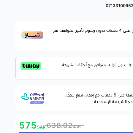
0713310095
واستمتع بتحكم كامل وذكي في أمان منزلك أومكتبك. نقدم لك الآن
ة داخلي وقفل باب خارجي ذكي، المصممان ليوفران لك تجربة دخول
بلا عناء
على
4
دفعات بدون رسوم تأخير، متوافقة مع
ع – البطاقة – الرمز السري.
ض باب بالبصمة بنفسك خلال دقائق دون الحاجة لفني.
 ببدائل آمنة وسريعة للدخول.
بع تمنحك دخولاً فورياً.
فرد مع إمكانية تعديلها أو حذفها في أي وقت.
 استثمار طويل الأمد.
وقسّمها على 5 دفعات مع إمكان ادفع لاحقًا،
مع الشريعة الإسلامية
575
638.02
SAR
SAR