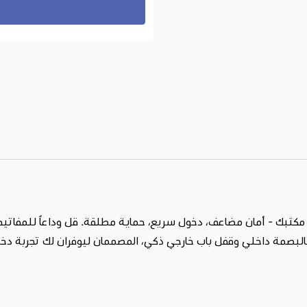
قفل ذكي للباب الخارجي
.. أ
0713310095283
ميزاته:
طرق دخول متعددة:
بصمة – بطا
مقاومة الظروف الجوية:
تصميم مقاوم للماء 
تحكم مرن:
منح صلاحيات مؤقتة لل
راحة وسهولة استخدام:
دخول سر
مع قفل باب بالبصمة بنوعيه الداخلي وا
 مكتبك - أمان مضاعف، دخول سريع، حماية مطلقة. قل وداعاً للمفاتيح
استثمر في أمان ذكي يدوم، وسهّل حياتك 
 بالبصمة داخلي وقفل باب خارجي ذكي، المصممان ليوفران لك تجربة د
لا تفوّت الفرصة واحصل على هذا العرض ا
وقت مضى!