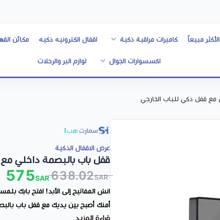
الأكثر مبيعاً
كاميرات مراقبة ذكية
اقفال الكترونيه ذكيه
مكائن القه
اكسسوارات الجوال
لوازم البر والرحلات
مع قفل ذكي للباب الخارجي
عرض الاقفال الذكية
قفل باب بالبصمة داخلي مع 
575
638.02
SAR
SAR
انسَ المفاتيح إلى الأبد! افتح بابك بل
أمنك أصبح بين يديك مع قفل باب بالبص
قراءة المزيد
عرض اليوم: قفلين باب بالبصمة داخلي 