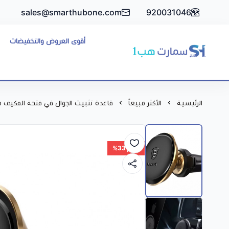
sales@smarthubone.com
920031046
أقوى العروض والتخفيضات
سمارت هبSmart Hub1
الرئيسية
الأكثر مبيعاً
قاعدة تثبيت الجوال في فتحة المكيف 
خصم 33%