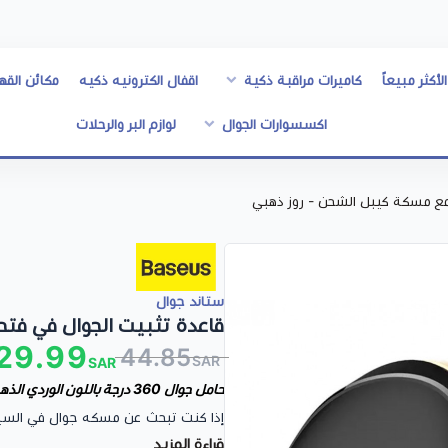
الأكثر مبيعاً
كاميرات مراقبة ذكية
اقفال الكترونيه ذكيه
مكائن القه
اكسسوارات الجوال
لوازم البر والرحلات
مع مسكة كيبل الشحن - روز ذهبي
ستاند جوال
قاعدة تثبيت الجوال في فت
29.99
44.85
SAR
SAR
حامل جوال 360 درجة باللون الوردي الذهبي، الحل الذكي لتثبيت هاتفك وشحنه بأمان أثناء القيادة.
إذا كنت تبحث عن مسكه جوال في السياره
قراءة المزيد
بيسوس هو خيارك المثالي. يتميز بقوة 