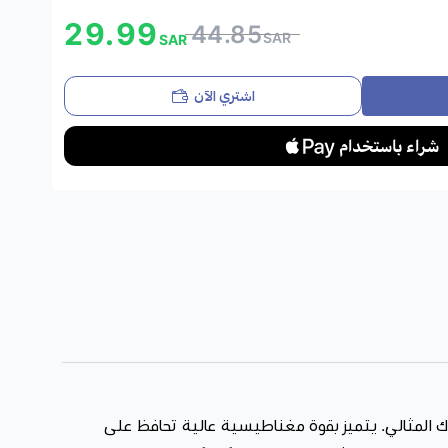
ظ على ترتيب السيارة وضمان شحن الهاتف باستمرار.
29.99
44.85
ة ذات الظهر المسطح.
SAR
SAR
اشتري الآن
ل على الراحة والأمان والأناقة في منتج واحد. لن تقلق بعد الآن
ا أن مسكة كيبل الشحن تضمن بقاء هاتفك مشحونًا وجاهزًا طوال
ث إكسسوارات السيارات والهواتف من أفضل العلامات العالمية مثل
وق. هدفنا أن نقدم لك منتجات عملية تجمع بين التصميم العصري
احصل الآن على حامل جوال 360 درجة مع مسكة كيبل الشحن – روز ذهبي من متجر SmartHub One،
ليوم ولا تفوت الفرصة!
ك المثالي. يتميز بقوة مغناطيسية عالية تحافظ على