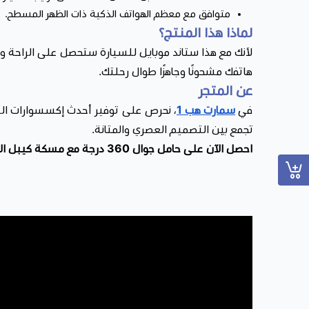
متوافق مع معظم الهواتف الذكية ذات الظهر المسطح.
لماذا هذا المنتج؟
لأنك مع هذا ستاند موبايل للسيارة ستحصل على الراحة و
هاتفك مشحونًا وجاهزًا طوال رحلتك.
عن المتجر
في
سمارت هب 1
تجمع بين التصميم العصري والمتانة.
احصل الآن على حامل جوال 360 درجة مع مسكة كيبل الشحن – روز ذهبي من متجر SmartHub One، واجعل قيادتك أكثر أمانًا وأناقة. اطلبه اليوم ولا تفوت الفرصة!