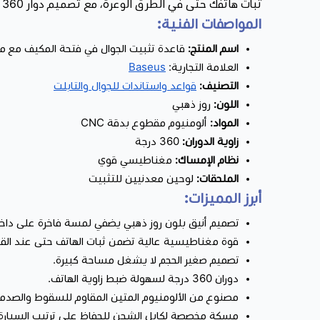
ثبات هاتفك حتى في الطرق الوعرة، مع تصميم دوار 360 درجة يمنحك حرية التحكم بالزاوية الأنسب للرؤية. كما يأتي مع مسكة مدمجة لكابل الشحن لتبقى متصلاً دومًا.
المواصفات الفنية:
اسم المنتج:
قاعدة تثبيت الجوال في فتحة المكيف مع 
العلامة التجارية:
Baseus
التصنيف:
قواعد واستاندات للجوال والتابلت
اللون:
روز ذهبي
المواد:
ألومنيوم مقطوع بدقة CNC
زاوية الدوران:
360 درجة
نظام الإمساك:
مغناطيسي قوي
الملحقات:
لوحين معدنيين للتثبيت
أبرز المميزات:
تصميم أنيق بلون روز ذهبي يضفي لمسة فاخرة على داخل
قوة مغناطيسية عالية تضمن ثبات الهاتف حتى عند القي
تصميم صغير الحجم لا يشغل مساحة كبيرة.
دوران 360 درجة لسهولة ضبط زاوية الهاتف.
مصنوع من الألومنيوم المتين المقاوم للسقوط والصدم
مسكة مخصصة لكابل الشحن للحفاظ على ترتيب السيارة 