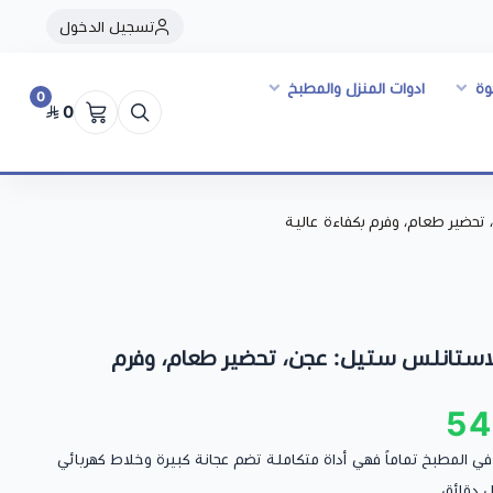
تسجيل الدخول
وة
ادوات المنزل والمطبخ
0
0
هربائية 3 في 1 من الاستانلس ستيل: عجن، تحضير طعام، وفرم
54
*1 ستتغير تجربتك في المطبخ تماماً فهي أداة متكاملة تضم عجانة كبيرة وخلاط كهربائي
 دقائق .