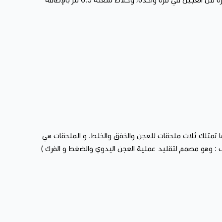
بائية من متجر
سمارت هب 1
بسعر تنافسي مع ضمان سنتين لأنها
 في مطبخك أو مطعمك.
ها تمتلك ثلاث ملحقات للعجن والخفق والخلط. و الملحقات هي