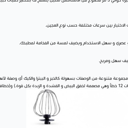
الضمان ضمان الوكيل سنتين
التردد الكهربائي 50-60 هيرتز
الجهد الكهربائي 220/240 فولت
المقبس ثلاثي
ز و عصري و سهل الاستخدام ويضيف لمسة من الفخامة لمطبخك.
لا تفوت الفرصة بالحصول على عجانة كهر
أداة أساسية لا يمكن الاستغناء عنها
نظيف سهل ومريح.
يمكنك شراء :
قلاية هوائية
 مجموعة متنوعة من الوصفات بسهولة كالخبز و البيتزا والكيك أي وصفة لأن
 الفرك )