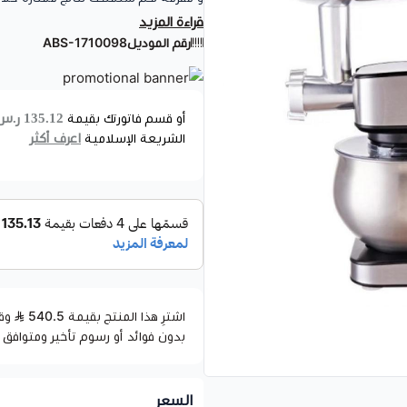
قراءة المزيد
رقم الموديل
ABS-1710098
مميزات المنتج:
أداء قوي:
كبيرة دون تعب وخلال وقت قصير
135.12 ر.س
أو قسم فاتورتك بقيمة
اعرف أكثر
الشريعة الإسلامية
سعة كبيرة:
لمفرمة لحمة.
عدة سرعات:
العجين.
تصميم عصري:
تمتاز هذه العجان
اشترِ هذا المنتج بقيمة 540.5
بدون فوائد أو رسوم تأخير ومتوافق 
من الفخامة لمطبخك.
سهولة التنظيف
: تمتلك أجزاء 
السعر