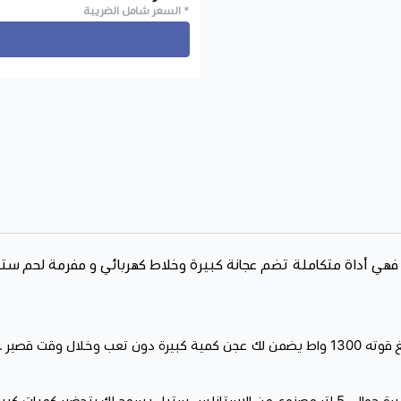
* السعر شامل الضريبة
ملحقات متعددة:
توفر لك عجانة
كالخبز و البيتزا والكيك أي وصفة
القشدة و الزبدة بكل قوة.) و(خ
أهم النقاط البارزة :
التصنيف:
مستلزمات المنزل وال
الحجم : 5 لتر
لال وقت قصير .
سعة الخلاط : 1.5 لتر
القوة الكهربائية 1300 واط