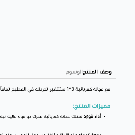
وصف المنتج
الوسوم
مع عجانة كهربائية 3*1 ستتغير تجربتك في المطبخ تماماً فهي أداة متكاملة تضم عجانة كبيرة وخلاط كهربائي و مفرمة لحم ستمنحك نتائج ممتازة خلال دقائق .
مميزات المنتج:
أداء قوي:
تمتلك عجانة كهربائية محرك ذو قوة عالية تبلغ قوته 1300 واط يضمن لك عجن كمية كبيرة دون تعب وخ
سعة كبيرة: