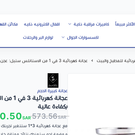
الأكثر مبيعاً
كاميرات مراقبة ذكية
اقفال الكترونيه ذكيه
مكائن القه
اكسسوارات الجوال
لوازم البر والرحلات
ربائية للمطبخ والبيت
عجانة كهربائية 3 في 1 من الاستانلس ستيل: عجن، تحضير طعام، وفرم بكفاءة عالية
عجانة كبيرة الحجم
عجانة ك
بكفاءة عالية
0.50
573.56
SAR
SAR
مع عجانة كهربائية 3
و مفرمة لحم ستمنحك نتائج ممتازة خلال