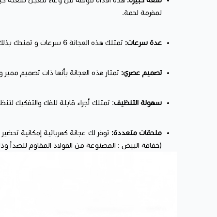
لمفرمة لحمة.
عدة سرعات:
تمتلك هذه العجانة 6 سرعات و تمنحك بذلك الاختيار بين سرعات مختلفة حسب نوع العجين.
تصميم عصري:
تمتاز هذه العجانة بأنها ذات تصميم ممي
سهولة التنظيف
: تمتلك أجزاء قابلة للفك والتفكيك لت
ملحقات متعددة:
توفر لك عجانة كهربائية إمكانية تحضير
(خفاقة البيض : المصنوعة من الفولاذ المقاوم للصدأ وذات 12 خطاً وهي مصممة لخفق البيض و القشدة و الزبدة بكل قوة.) و(خطاف : وهو مصمم لتقليد عملية العجن اليدوي والضغط و