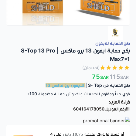
بكج الحماية للايفون
بكج حماية ايفون 13 برو ماكس | S-Top 13 Pro
Max7*1
(تقييمان)
75
115
SAR
SAR
بكج الحماية من S- Top |
للايفون برو ماكس 13
قوي جداً ومقاوم للصدمات والخدوش حماية مضمونة 100٪
قراءة المزيد
المحتويات:
غطاء حراري خلفي
رقم الموديل
604164178050
غطاء حراري امامي
غطاء حماية كاميرا
18.75 ر.س
أو قسم فاتورتك بقيمة
على
4
لاصق حماية سيراميك مطفي أمامي