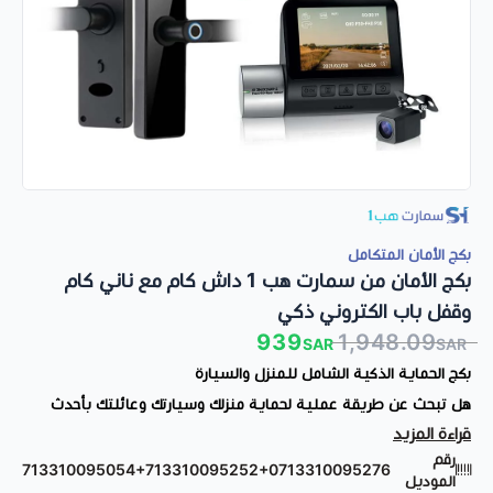
بكج الأمان المتكامل
بكج الأمان من سمارت هب 1 داش كام مع ناني كام
وقفل باب الكتروني ذكي
939
1,948.09
SAR
SAR
بكج الحماية الذكية الشامل للمنزل والسيارة
هل تبحث عن طريقة عملية لحماية منزلك وسيارتك وعائلتك بأحدث
قراءة المزيد
التقنيات الذكية؟
مع بكج الحماية الذكية من سمارت هب 1 ستحصل
رقم
على 3 من أهم منتجات الأمان في عرض واحد يجمع بين داش كام
713310095054+713310095252+0713310095276
الموديل