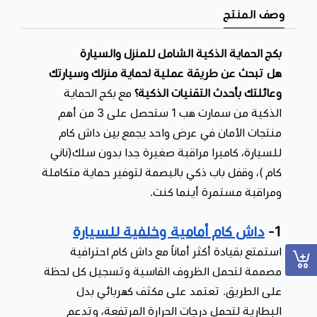
✔ منتجات سهلة الاستخدام والتركيب
وصف المنتج
✔ ضمان ذهبي لمدة سنتين من سمارت هب 1
بكج الحماية الذكية الشامل للمنزل والسيارة
احصل الآن على بكج الحماية الذكية الشامل واستمتع براحة البال مع
هل تبحث عن طريقة عملية لحماية منزلك وسيارتك
حلول أمنية متطورة تساعدك على حماية ممتلكاتك ومتابعتها في أي
وعائلتك بأحدث التقنيات الذكية؟
مع بكج الحماية
وقت ومن أي مكان.
الذكية من سمارت هب 1 ستحصل على 3 من أهم
منتجات الأمان في عرض واحد يجمع بين داش كام
للسيارة، كاميرا مراقبة صغيرة جدا بدون سلك(ناني
كام )، وقفل باب ذكي بالبصمة لتوفير حماية متكاملة
ومراقبة مستمرة أينما كنت.
1-
داش كام أمامية وخلفية للسيارة
استمتع بقيادة أكثر أماناً مع داش كام احترافية
مصممة لتحمل الظروف القاسية وتسجيل كل لحظة
على الطريق. تعتمد على مكثف كهربائي بدل
البطارية لتحمل درجات الحرارة المرتفعة، وتدعم