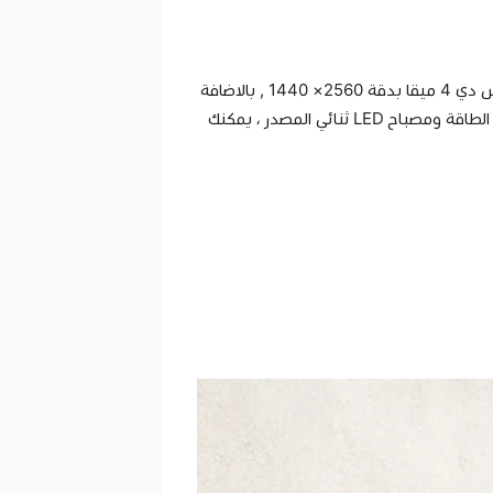
بميزات إضافية مثل رؤية ليلية بجودة فائقة ودقة تصوير سوبر اتش دي 4 ميقا بدقة 2560× 1440 , بالاضافة
الى انها تمتلك زاوية رؤية عريضة وواسعة تبلغ 120 درجة ونطاق رؤية ليلية 8 متر ، مع مصباح الأشعة تحت الحمراء عالي الطاقة ومصباح LED ثنائي المصدر ، يمكنك