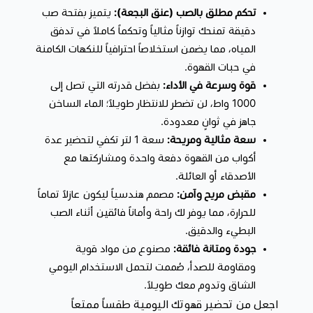
​تحكم مطلق بالصب (عنق البجعة):
يتميز بفتحة صب
دقيقة تمنحك توازناً مثالياً وتحكماً كاملاً في تدفق
المياه، مما يضمن استخلاصاً احترافياً للنكهات الكامنة
في حبات القهوة.
​قوة وسرعة في الأداء:
بفضل قدرته التي تصل إلى
1000 واط، لن تضطر للانتظار طويلاً؛ الماء الساخن
جاهز في ثوانٍ معدودة.
​سعة مثالية ومريحة:
سعة 1 لتر تكفي لتحضير عدة
أكواب من القهوة دفعة واحدة ومشاركتها مع
الأصدقاء أو العائلة.
​مقبض مريح وآمن:
مصمم هندسياً ليكون عازلاً تماماً
للحرارة، مما يوفر لك راحة وأماناً فائقين أثناء الصب
البطيء والدقيق.
​جودة ومتانة فائقة:
مصنوع من مواد قوية
ومقاومة للصدأ، صُممت لتحمل الاستخدام اليومي
الشاق وتدوم معك طويلاً.
​اجعل من تحضير قهوتك اليومية طقساً ممتعاً