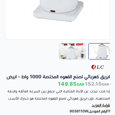
ابريق كهربائي لصنع القهوه المختصة 1000 واط - ابيض
149.85
152.15
SAR
SAR
​إذا كنت تبحث عن الأداة المثالية التي تجمع بين السرعة الفائقة والدقة
المتناهية، فإن ابريق كهربائي لصنع القهوه المختصة هو خيارك الأنسب
​مواصفات ابريق قهوة كهربائي :
قراءة المزيد
للمنزل أو المكتب. تم تصميم هذا الإبريق خصيصاً لعشاق القهوة
​القوة الكهربائية: 1000 واط لتسخين فائق السرعة
رقم الموديل
9038110W
المقطرة والمختصة ليمنحك تجربة تحضير سلسة وبدون أي تعقيد.