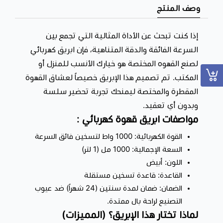
​جودة ومتانة فائقة:
مصنوع من مواد قوية ومقاومة للصدأ،
وصف المنتج
صُممت لتحمل الاستخدام اليومي الشاق وتدوم معك طويلاً.
​اجعل من تحضير قهوتك اليومية طقساً ممتعاً واحترافياً. اطلب ابريق
​إذا كنت تبحث عن الأداة المثالية التي تجمع بين
كهربائي لصنع القهوه المختصة باللون الأبيض اليوم، واستمتع بنكهة
السرعة الفائقة والدقة المتناهية، فإن ابريق كهربائي
غنية ولا تُقاوم مع كل رشفة!
لصنع القهوه المختصة هو خيارك الأنسب للمنزل أو
المكتب. تم تصميم هذا الإبريق خصيصاً لعشاق القهوة
المقطرة والمختصة ليمنحك تجربة تحضير سلسة
وبدون أي تعقيد.
​مواصفات ابريق قهوة كهربائي :
​القوة الكهربائية: 1000 واط لتسخين فائق السرعة
​السعة الإجمالية: 1000 مل (1 لتر)
​اللون: أبيض
​القاعدة: قاعدة تسخين مستقلة
​الضمان: ضمان لمدة سنتين (24 شهراً) ضد عيوب
التصنيع لراحة بال ممتدة.
​لماذا تختار هذا الإبريق؟ (المميزات)